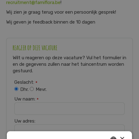
recruitment@famiflora.be
!
Wij zien je graag terug voor een persoonlijk gesprek!
Wij geven je feedback binnen de 10 dagen
REAGEER OP DEZE VACATURE
Wilt u reageren op deze vacature? Vul het formulier in
en de gegevens zullen naar het tuincentrum worden
gestuurd.
Geslacht:
*
Dhr.
Mevr.
Uw naam:
*
Uw adres:
×