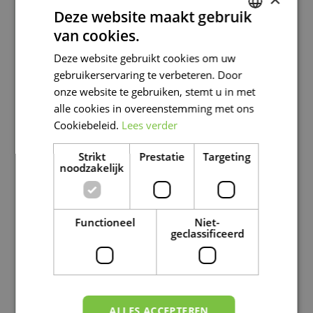
Uw postcode:
Deze website maakt gebruik
van cookies.
DUTCH
Deze website gebruikt cookies om uw
Uw woonplaats:
FRENCH
gebruikerservaring te verbeteren. Door
DUTCH
onze website te gebruiken, stemt u in met
alle cookies in overeenstemming met ons
Uw geboortedatum:
Cookiebeleid.
Lees verder
Strikt
Prestatie
Targeting
Uw telefoonnummer:
noodzakelijk
Uw e-mailadres:
*
Functioneel
Niet-
geclassificeerd
Uw motivatie:
*
ALLES ACCEPTEREN