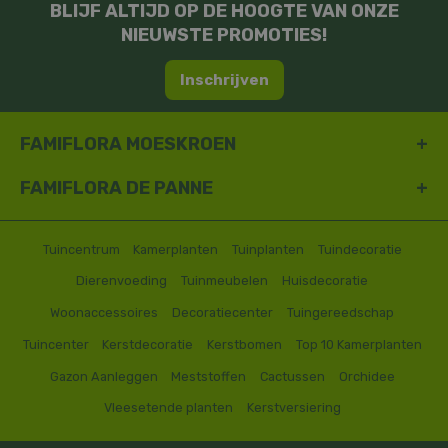
BLIJF ALTIJD OP DE HOOGTE VAN ONZE
NIEUWSTE PROMOTIES!
Inschrijven
FAMIFLORA MOESKROEN
FAMIFLORA DE PANNE
Tuincentrum
Kamerplanten
Tuinplanten
Tuindecoratie
Dierenvoeding
Tuinmeubelen
Huisdecoratie
Woonaccessoires
Decoratiecenter
Tuingereedschap
Tuincenter
Kerstdecoratie
Kerstbomen
Top 10 Kamerplanten
Gazon Aanleggen
Meststoffen
Cactussen
Orchidee
Vleesetende planten
Kerstversiering