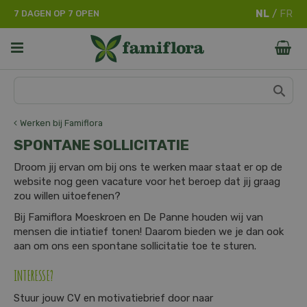
G
7 DAGEN OP 7 OPEN
a
n
a
a
r
c
o
n
Werken bij Famiflora
t
SPONTANE SOLLICITATIE
e
n
Droom jij ervan om bij ons te werken maar staat er op de
t
website nog geen vacature voor het beroep dat jij graag
zou willen uitoefenen?
Bij Famiflora Moeskroen en De Panne houden wij van
mensen die intiatief tonen! Daarom bieden we je dan ook
aan om ons een spontane sollicitatie toe te sturen.
INTERESSE?
Stuur jouw CV en motivatiebrief door naar