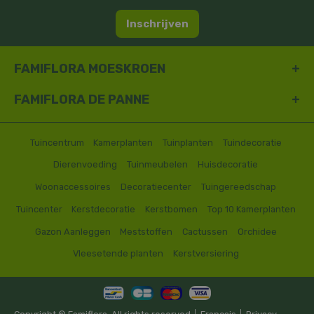
Inschrijven
FAMIFLORA MOESKROEN
FAMIFLORA DE PANNE
Tuincentrum
Kamerplanten
Tuinplanten
Tuindecoratie
Dierenvoeding
Tuinmeubelen
Huisdecoratie
Woonaccessoires
Decoratiecenter
Tuingereedschap
Tuincenter
Kerstdecoratie
Kerstbomen
Top 10 Kamerplanten
Gazon Aanleggen
Meststoffen
Cactussen
Orchidee
Vleesetende planten
Kerstversiering