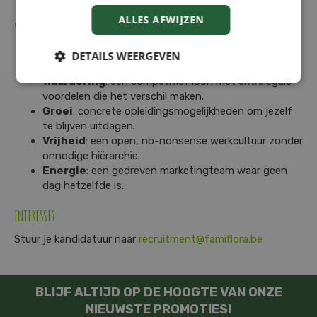
ALLES AFWIJZEN
WAT BIEDEN WIJ?
Zekerheid:
een voltijds vast contract als stevige
DETAILS WEERGEVEN
basis.
Waardering
: een competitief loon met extralegale
voordelen die het verschil maken.
Groei
: concrete opleidingsmogelijkheden om jezelf
te blijven uitdagen.
Vrijheid
: een open, no-nonsense werkcultuur zonder
onnodige hiërarchie.
Energie
: een gedreven marketingteam waar geen
dag hetzelfde is.
INTERESSE?
Stuur je kandidatuur naar
recruitment@famiflora.be
BLIJF ALTIJD OP DE HOOGTE VAN ONZE
NIEUWSTE PROMOTIES!