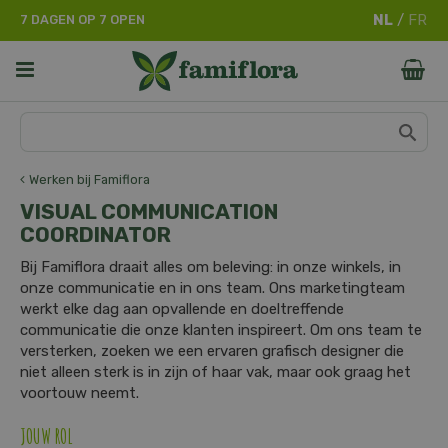
G
7 DAGEN OP 7 OPEN
a
n
a
a
r
c
o
n
Werken bij Famiflora
t
VISUAL COMMUNICATION
e
COORDINATOR
n
t
Bij Famiflora draait alles om beleving: in onze winkels, in
onze communicatie en in ons team. Ons marketingteam
werkt elke dag aan opvallende en doeltreffende
communicatie die onze klanten inspireert. Om ons team te
versterken, zoeken we een ervaren grafisch designer die
niet alleen sterk is in zijn of haar vak, maar ook graag het
voortouw neemt.
JOUW ROL