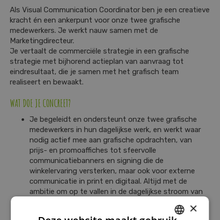
Als Visual Communication Coordinator ben je een creatieve
kracht én een ankerpunt voor onze twee grafische
medewerkers. Je werkt nauw samen met de
Marketingdirecteur.
Je vertaalt de commerciële strategie in een grafische
strategie met bijhorend actieplan van aanvraag tot
eindresultaat, die je samen met het grafisch team
realiseert en bewaakt.
WAT DOE JE CONCREET?
Je begeleidt en ondersteunt onze twee grafische
medewerkers in hun dagelijkse werk, en werkt waar
nodig actief mee aan grafische opdrachten, van
prijs- en promoaffiches tot sfeervolle
communicatiebanners en signing die de
winkelervaring versterken, maar ook voor externe
communicatie in print en digitaal. Altijd met de
ambitie om op te vallen in de dagelijkse stroom van
reclame en communicatie waarmee mensen
×
overspoeld worden.