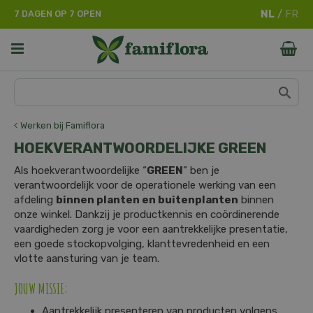
G
7 DAGEN OP 7 OPEN
a
n
a
a
r
c
o
n
Werken bij Famiflora
t
HOEKVERANTWOORDELIJKE GREEN
e
n
Als hoekverantwoordelijke “
GREEN
” ben je
t
verantwoordelijk voor de operationele werking van een
afdeling
binnen planten en buitenplanten
binnen
onze winkel. Dankzij je productkennis en coördinerende
vaardigheden zorg je voor een aantrekkelijke presentatie,
een goede stockopvolging, klanttevredenheid en een
vlotte aansturing van je team.
JOUW MISSIE:
Aantrekkelijk presenteren van producten volgens