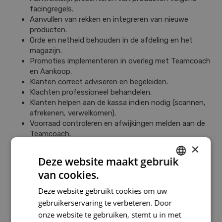
facingregels.
Aanvullen van rekken en integreren van nieuwe
producten.
Orde en netheid behouden in de afdeling en het
magazijn.
Promoties implementeren in overleg met Teamcoach
en Aankoop.
Klanten correct adviseren en begeleiden.
Klachten professioneel behandelen.
Klanten helpen aan de kassa indien nodig (scannen,
afrekenen, verwelkomen).
Voorraad controleren en afwijkingen melden aan de
Teamcoach.
Suggesties tot aankoop via het systeem doorgeven.
×
Lege ruimtes in de rekken vermijden door vlotte
Deze website maakt gebruik
rotatie.
van cookies.
Wekelijkse briefings organiseren om prioriteiten te
DUTCH
bepalen.
Deze website gebruikt cookies om uw
FRENCH
Nieuwe medewerkers en studenten opleiden.
gebruikerservaring te verbeteren. Door
Werkdruk evenwichtig verdelen.
DUTCH
onze website te gebruiken, stemt u in met
Eerste aanspreekpunt zijn voor de Teamcoach en