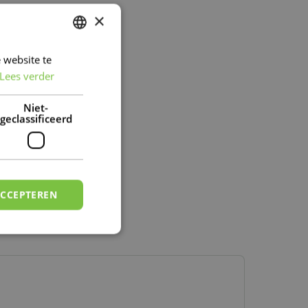
×
 website te
DUTCH
Lees verder
FRENCH
DUTCH
Niet-
geclassificeerd
ACCEPTEREN