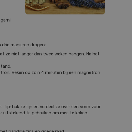
 garni
p drie manieren drogen:
aat ze niet langer dan twee weken hangen. Na het
stand.
etron. Reken op zo’n 4 minuten bij een magnetron
. Tip: hak ze fijn en verdeel ze over een vorm voor
maar uitstekend te gebruiken om mee te koken.
g met handige tips en goede raad.