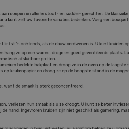
aan soepen en allerlei stoof- en sudder- gerechten. De klassieke
Maar u kunt zelf uw favoriete variaties bedenken. Voeg een bouquet
oe.
Het liefst ‘s ochtends, als de dauw verdwenen is. U kunt kruiden o
s en hang ze op een warme, droge en goed geventileerde plaats. L
rmetisch afsluitbare potten.
aluminium bedekte bakplaat en droog ze in de oven op de laagste 
jes op keukenpapier en droog ze op de hoogste stand in de magn
e, want de smaak is sterk geconcentreerd.
on, verliezen hun smaak als u ze droogt. U kunt ze beter invriezen
 bij de hand. Ingevroren kruiden zijn niet geschikt als garnering, 
r over kruiden in huis wilt weten. Bij Famiflora helpen ze u graa