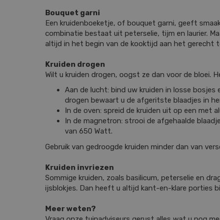
Bouquet garni
Een kruidenboeketje, of bouquet garni, geeft smaak 
combinatie bestaat uit peterselie, tijm en laurier. 
altijd in het begin van de kooktijd aan het gerecht t
Kruiden drogen
Wilt u kruiden drogen, oogst ze dan voor de bloei. 
Aan de lucht: bind uw kruiden in losse bosje
drogen bewaart u de afgeritste blaadjes in he
In de oven: spreid de kruiden uit op een met 
In de magnetron: strooi de afgehaalde blaad
van 650 Watt.
Gebruik van gedroogde kruiden minder dan van vers
Kruiden invriezen
Sommige kruiden, zoals basilicum, peterselie en drag
ijsblokjes. Dan heeft u altijd kant-en-klare porties
Meer weten?
Vraag onze tuinadviseurs gerust alles wat u nog mee