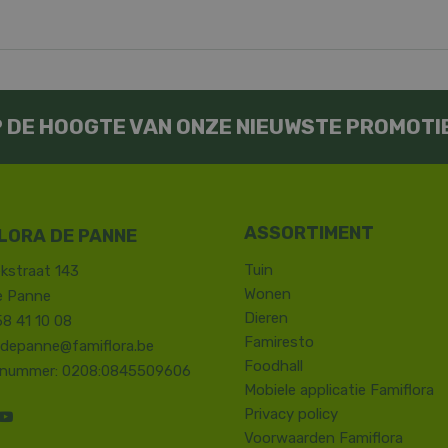
OP DE HOOGTE VAN ONZE NIEUWSTE PROMOTI
LORA DE PANNE
Tuin
kstraat 143
Wonen
e Panne
Dieren
58 41 10 08
Famiresto
.depanne@famiflora.be
Foodhall
-nummer: 0208:0845509606
Mobiele applicatie Famiflora
Privacy policy
Voorwaarden Famiflora