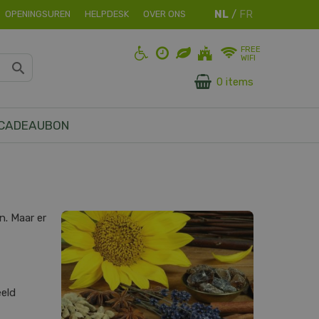
OPENINGSUREN
HELPDESK
OVER ONS
FREE
WIFI
0 items
CADEAUBON
n. Maar er
eeld