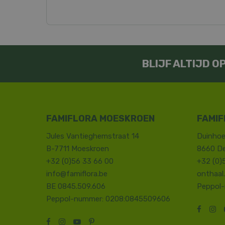
BLIJF ALTIJD 
FAMIFLORA MOESKROEN
FAMIF
Jules Vantieghemstraat 14
Duinhoe
B-7711 Moeskroen
8660 D
+32 (0)56 33 66 00
+32 (0)
info@famiflora.be
onthaal
BE 0845.509.606
Peppol
Peppol-nummer: 0208:0845509606