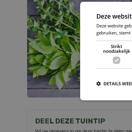
Deze websit
Deze website geb
gebruiken, stemt
Strikt
noodzakelijk
DETAILS WE
DEEL DEZE TUINTIP
Vul uw gegevens in om deze tuintip te delen me