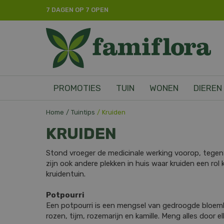
Ga
7 DAGEN OP 7 OPEN
naar
content
PROMOTIES
TUIN
WONEN
DIEREN
Home
Tuintips
Kruiden
KRUIDEN
Stond vroeger de medicinale werking voorop, tegen
zijn ook andere plekken in huis waar kruiden een ro
kruidentuin.
Potpourri
Een potpourri is een mengsel van gedroogde bloembl
rozen, tijm, rozemarijn en kamille. Meng alles door e