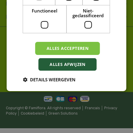
FAMIFLORA MOESKROEN
Functioneel
Niet-
geclassificeerd
FAMIFLORA DE PANNE
Tuincentrum
Kamerplanten
Tuinplanten
Tuindecoratie
Dierenvoeding
Tuinmeubelen
Huisdecoratie
ALLES ACCEPTEREN
Woonaccessoires
Decoratiecenter
Tuingereedschap
Tuincenter
Kerstdecoratie
Kerstbomen
Top 10 Kamerplanten
ALLES AFWIJZEN
Gazon Aanleggen
Meststoffen
Cactussen
Orchidee
DETAILS WEERGEVEN
Vleesetende planten
Kerstversiering
Copyright © Famiflora. All rights reserved │
Francais
│
Privacy
Policy
│
Cookiebeleid
│
Green Solutions