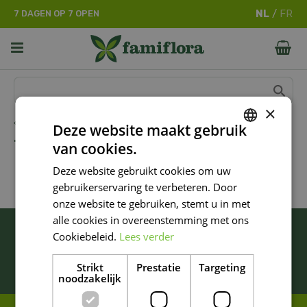
G
7 DAGEN OP 7 OPEN
a
n
a
a
r
c
o
×
n
Home
Deze website maakt gebruik
t
TOT -40% OP BARBECUES
van cookies.
e
DUTCH
n
Deze website gebruikt cookies om uw
FRENCH
t
gebruikerservaring te verbeteren. Door
DUTCH
onze website te gebruiken, stemt u in met
alle cookies in overeenstemming met ons
BLIJF ALTIJD OP DE HOOGTE VAN ONZE
Cookiebeleid.
Lees verder
NIEUWSTE PROMOTIES!
Strikt
Prestatie
Targeting
Inschrijven
noodzakelijk