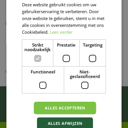
Snuifje selderzout
Deze website gebruikt cookies om uw
FRENCH
Voor afwerking: stengel bleekselderij en een partje
gebruikerservaring te verbeteren. Door
limoen
DUTCH
onze website te gebruiken, stemt u in met
Bereiding
alle cookies in overeenstemming met ons
Cookiebeleid.
Lees verder
Vul het glas met ijsblokjes.
Doe er de wodka, worcestershiresaus, tabasco, het
Strikt
Prestatie
Targeting
citroensap en de specerijen bij.
noodzakelijk
Giet er vervolgens het tomatensap bij en roer goed
door.
Garneer met een selderstengel en een partje limoen.
Functioneel
Niet-
Geniet van het pikant rode duiveltje! Santé!
geclassificeerd
BLIJF ALTIJD OP DE HOOGTE VAN ONZE
NIEUWSTE PROMOTIES!
ALLES ACCEPTEREN
Inschrijven
ALLES AFWIJZEN