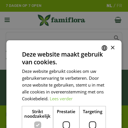
G
7 DAGEN OP 7 OPEN
a
n
a
a
r
c
o
×
n
Tuin
Deze website maakt gebruik
t
TUINMEUBILAIR
van cookies.
e
DUTCH
n
Deze website gebruikt cookies om uw
FRENCH
t
BLIJF ALTIJD OP DE HOOGTE VAN ONZE
gebruikerservaring te verbeteren. Door
DUTCH
NIEUWSTE PROMOTIES!
onze website te gebruiken, stemt u in met
alle cookies in overeenstemming met ons
Inschrijven
Cookiebeleid.
Lees verder
Strikt
Prestatie
Targeting
FAMIFLORA MOESKROEN
noodzakelijk
FAMIFLORA DE PANNE