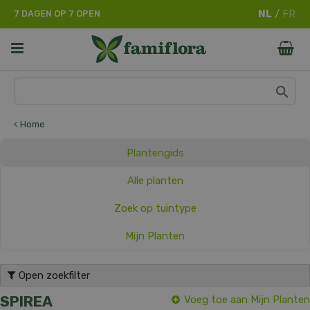
G
7 DAGEN OP 7 OPEN
a
n
a
a
r
c
o
n
Home
t
e
Plantengids
n
t
Alle planten
Zoek op tuintype
Mijn Planten
Open zoekfilter
SPIREA
Voeg toe aan Mijn Planten