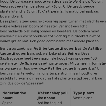
hoog. De volwassen hoogte van deze
vaste plant
is ca. 100 cm.
Verdraagt een temperatuur tot -30 gr. C. De geadviseerde
plantafstand is 38 cm. (5-7 st. per m2.) Is matig verkrijgbaar.
Bosrandplant.
Deze plant is zeer geschikt voor vrij open tuinen met slechts een
enkele volwassen boom of heester. Verlangt een licht
beschaduwde plek nabij bomen en heesters. De bodem moet
voedselrijk en vochthoudend tot vochtig zijn. Woekert niet of
nauwelijks en laat zich goed combineren met andere planten.
Bent u op zoek naar
Astilbe taquetii superba
? De
Astilbe
taquetii superba
is ook wel bekend als
Spirea
. Deze
Saxifragaceae heeft een maximale hoogt van ongeveer 100
centimeter. De
Spirea
is niet wintergroen. Wilt u meer informatie
ontvangen of tips over deze
Astilbe taquetii superba
? U
bent van harte welkom in ons tuincentrum maar houdt u er
alstublieft rekening mee dat niet alle planten altijd beschikbaar
zijn, dus ook de Spirea niet!
Nederlandse
Wetenschappeli
Type plant:
naam:
jke naam:
Vaste plant
Spirea
Astilbe taquetii