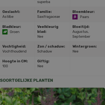
superba
Geslacht:
Familie:
Bloemkleur:
Astilbe
Saxifragaceae
Paars
Bladkleur:
Veelkleurig
Bloeitijd:
blad:
Augustus,
Groen
Nee
September
Vochtigheid:
Zon / schaduw:
Wintergroen:
Vochthoudend
Schaduw
Nee
Hoogte in CM:
Giftig:
100
Nee
SOORTGELIJKE PLANTEN