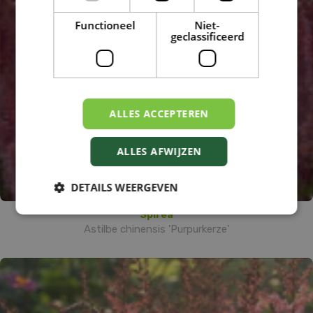
Functioneel
Niet-
geclassificeerd
ALLES ACCEPTEREN
ALLES AFWIJZEN
DETAILS WEERGEVEN
Spirea
Astilbe chinensis 'Purpurkerze'