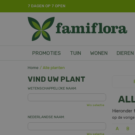
Ga
7 DAGEN OP 7 OPEN
naar
content
PROMOTIES
TUIN
WONEN
DIEREN
Home
Alle planten
VIND UW PLANT
WETENSCHAPPELIJKE NAAM:
AL
Wis selectie
Hieronder t
NEDERLANDSE NAAM:
op de vorige
A
B
Wis selectie