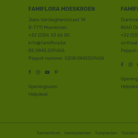
FAMIFLORA MOESKROEN
FAMIF
Jules Vantieghemstraat 14
Duinhoe
B-7711 Moeskroen
8660 D
+32 (0)56 33 66 00
+32 (0)
info@famiflora.be
onthaal
BE 0845.509.606
Peppol
Peppol-nummer: 0208:0845509606
Opening
Openingsuren
Helpdes
Helpdesk
Tuincentrum
Kamerplanten
Tuinplanten
Tuindeco