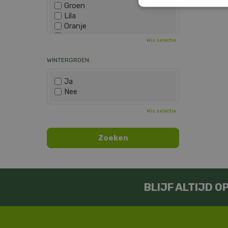
Groen
Lila
Oranje
Paars
Wis selectie
Rood
Roze
WINTERGROEN:
Wit
Zwart
Ja
Nee
Wis selectie
BLIJF ALTIJD 