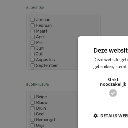
BLOEITIJD:
Januari
Februari
Maart
April
Mei
Juni
Deze websit
Juli
Deze website geb
Augustus
September
gebruiken, stemt
Oktober
Wis selectie
November
Strikt
December
noodzakelijk
BLOEMKLEUR:
Beige
Blauw
Bruin
Geel
DETAILS WE
Gemengd
Grijs