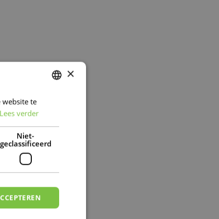
×
 website te
DUTCH
Lees verder
FRENCH
DUTCH
Niet-
geclassificeerd
ACCEPTEREN