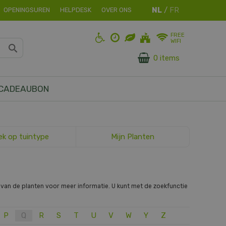
OPENINGSUREN
HELPDESK
OVER ONS
FREE
WIFI
0 items
CADEAUBON
ek op tuintype
Mijn Planten
 van de planten voor meer informatie. U kunt met de zoekfunctie
P
Q
R
S
T
U
V
W
Y
Z