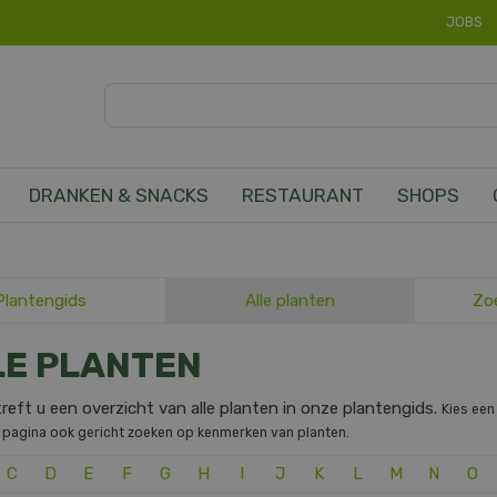
JOBS
DRANKEN & SNACKS
RESTAURANT
SHOPS
Plantengids
Alle planten
Zo
LE PLANTEN
reft u een overzicht van alle planten in onze plantengids.
Kies een
 pagina ook gericht zoeken op kenmerken van planten.
C
D
E
F
G
H
I
J
K
L
M
N
O