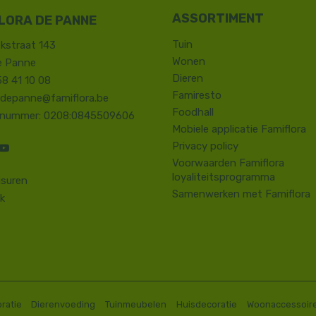
LORA DE PANNE
Tuin
kstraat 143
Wonen
e Panne
Dieren
58 41 10 08
Famiresto
.depanne@famiflora.be
Foodhall
-nummer: 0208:0845509606
Mobiele applicatie Famiflora
Privacy policy
Voorwaarden Famiflora
loyaliteitsprogramma
suren
Samenwerken met Famiflora
k
ratie
Dierenvoeding
Tuinmeubelen
Huisdecoratie
Woonaccessoir