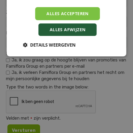
Jouw naam en familienaam:
ALLES ACCEPTEREN
*
ALLES AFWIJZEN
E-mailadres:
*
DETAILS WEERGEVEN
Kies kies een waarde:
Ja, ik zou graag op de hoogte blijven van promoties van
Famiflora Group en partners per e-mail
Ja, ik verleen Famiflora Group en partners het recht om
mijn persoonlijke gegevens bij te houden
Type the two words in the image below:
Velden met
zijn verplicht.
*