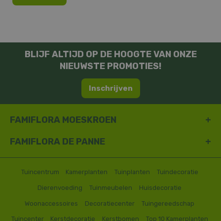
BLIJF ALTIJD OP DE HOOGTE VAN ONZE
NIEUWSTE PROMOTIES!
Inschrijven
FAMIFLORA MOESKROEN
FAMIFLORA DE PANNE
Tuincentrum
Kamerplanten
Tuinplanten
Tuindecoratie
Dierenvoeding
Tuinmeubelen
Huisdecoratie
Woonaccessoires
Decoratiecenter
Tuingereedschap
Tuincenter
Kerstdecoratie
Kerstbomen
Top 10 Kamerplanten