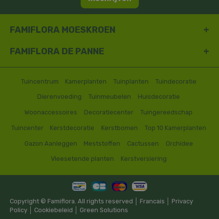
FAMIFLORA MOESKROEN
FAMIFLORA DE PANNE
Tuincentrum
Kamerplanten
Tuinplanten
Tuindecoratie
Dierenvoeding
Tuinmeubelen
Huisdecoratie
Woonaccessoires
Decoratiecenter
Tuingereedschap
Tuincenter
Kerstdecoratie
Kerstbomen
Top 10 Kamerplanten
Gazon Aanleggen
Meststoffen
Cactussen
Orchidee
Vleesetende planten
Kerstversiering
Copyright © Famiflora. All rights reserved │
Francais
│
Privacy
Policy
│
Cookiebeleid
│
Green Solutions