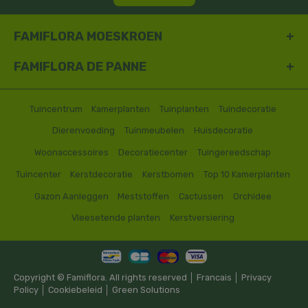
FAMIFLORA MOESKROEN
FAMIFLORA DE PANNE
Tuincentrum
Kamerplanten
Tuinplanten
Tuindecoratie
Dierenvoeding
Tuinmeubelen
Huisdecoratie
Woonaccessoires
Decoratiecenter
Tuingereedschap
Tuincenter
Kerstdecoratie
Kerstbomen
Top 10 Kamerplanten
Gazon Aanleggen
Meststoffen
Cactussen
Orchidee
Vleesetende planten
Kerstversiering
Copyright © Famiflora. All rights reserved │
Francais
│
Privacy
Policy
│
Cookiebeleid
│
Green Solutions