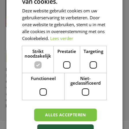
van cookies.
DUTCH
Deze website gebruikt cookies om uw
FRENCH
gebruikerservaring te verbeteren. Door
DUTCH
onze website te gebruiken, stemt u in met
alle cookies in overeenstemming met ons
Cookiebeleid.
Lees verder
Strikt
Prestatie
Targeting
BAROQUE CHIC
noodzakelijk
Klaar voor een
royal flush
kerstfeest?
Dompel jezelf onder in ons
mysterieuze "Baroque
Functioneel
Niet-
Chic" thema:
een wereld vol
glamour
, waar de figuren
geclassificeerd
van je
kaartspel
tot leven komen. Kies uit een groot
aanbod ornamenten die eruitzien als speelkaarten of
dobbelstenen, en creëer de mysterieuze sfeer in je eigen
kersboom.
ALLES ACCEPTEREN