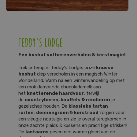
TEDDY'S LODGE
Een boshut vol berenverhalen & kerstmagie!
Trek je terug in Teddy's Lodge, onze
knusse
boshut
diep verscholen in een magisch Winter
Wonderland. Warm na een winterwandeling op met
een mok dampende chocolademelk aan
het
knetterende haardvuur
, terwijl
de
countryberen, knuffels & rendieren
je
gezelschap houden. De
klassieke tartan
ruiten
,
dennengroen
&
kerst
rood
zorgen voor
een vleugje nostalgie en zie je overal terugkomen in
onze zachte plaids & kussens en prachtige strikken!
De
lantaarns
geven een warme gloed aan de