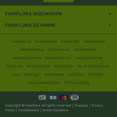
FAMIFLORA MOESKROEN
FAMIFLORA DE PANNE
Tuincentrum
Kamerplanten
Tuinplanten
Tuindecoratie
Dierenvoeding
Tuinmeubelen
Huisdecoratie
Woonaccessoires
Decoratiecenter
Tuingereedschap
Tuincenter
Kerstdecoratie
Kerstbomen
Top 10 Kamerplanten
Gazon Aanleggen
Meststoffen
Cactussen
Orchidee
Vleesetende planten
Kerstversiering
Copyright © Famiflora. All rights reserved │
Francais
│
Privacy
Policy
│
Cookiebeleid
│
Green Solutions