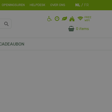
OPENINGSUREN
HELPDESK
OVER ONS
FREE
WIFI
0 items
CADEAUBON