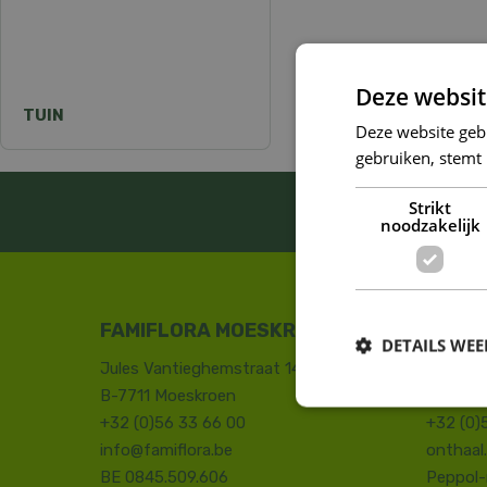
Deze websit
TUIN
Deze website geb
gebruiken, stemt
Strikt
BLIJF ALTIJD 
noodzakelijk
FAMIFLORA MOESKROEN
FAMIF
DETAILS WE
Jules Vantieghemstraat 14
Duinhoe
B-7711 Moeskroen
8660 D
+32 (0)56 33 66 00
+32 (0)
info@famiflora.be
onthaal
BE 0845.509.606
Peppol