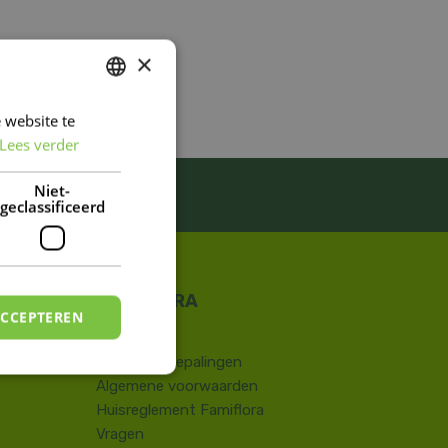
×
 website te
DUTCH
Lees verder
FRENCH
DUTCH
Niet-
ES!
Inschrijven
geclassificeerd
ACCEPTEREN
Contact
​Wettelijke bepalingen
Algemene voorwaarden
Huisreglement Famiflora
Vragen