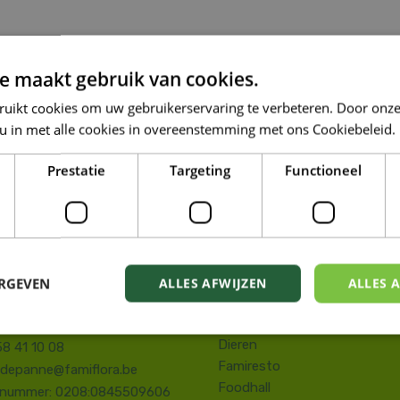
e maakt gebruik van cookies.
ruikt cookies om uw gebruikerservaring te verbeteren. Door onze
 u in met alle cookies in overeenstemming met ons Cookiebeleid.
Prestatie
Targeting
Functioneel
OP DE HOOGTE VAN ONZE NIEUWSTE PROMOTI
LORA DE PANNE
ERGEVEN
ALLES AFWIJZEN
ALLES 
Tuin
kstraat 143
Wonen
e Panne
Dieren
58 41 10 08
Famiresto
.depanne@famiflora.be
Foodhall
-nummer: 0208:0845509606