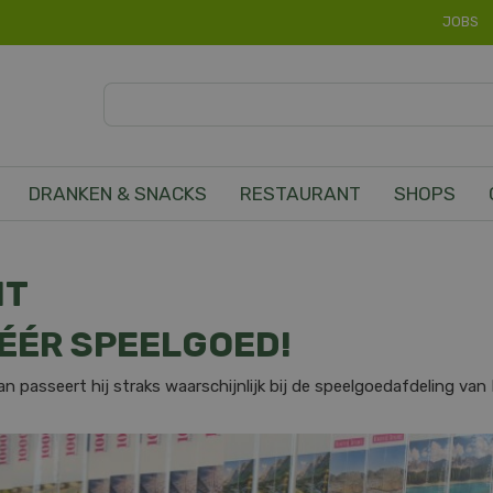
JOBS
DRANKEN & SNACKS
RESTAURANT
SHOPS
NT
MÉÉR SPEELGOED!
? Dan passeert hij straks waarschijnlijk bij de speelgoedafdeling va