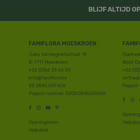
BLIJF ALTIJD 
FAMIFLORA MOESKROEN
FAMIF
Jules Vantieghemstraat 14
Duinhoe
B-7711 Moeskroen
8660 D
+32 (0)56 33 66 00
+32 (0)
info@famiflora.be
onthaal
BE 0845.509.606
Peppol
Peppol-nummer: 0208:0845509606
Opening
Openingsuren
Helpdes
Helpdesk