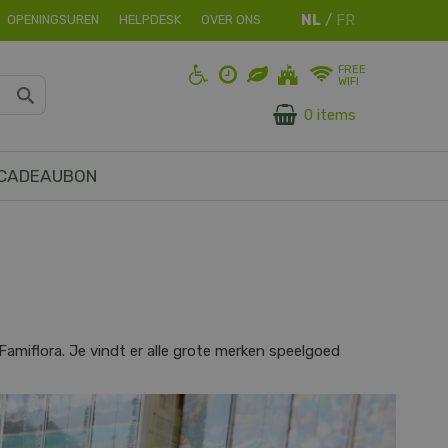
OPENINGSUREN
HELPDESK
OVER ONS
FREE
WIFI
0 items
CADEAUBON
n Famiflora. Je vindt er alle grote merken speelgoed