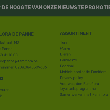
OP DE HOOGTE VAN ONZE NIEUWSTE PROMOTI
LORA DE PANNE
Tuin
kstraat 143
Wonen
e Panne
Dieren
58 41 10 08
Famiresto
.depanne@famiflora.be
Foodhall
-nummer: 0208:0845509606
Mobiele applicatie Famiflora
Privacy policy
Voorwaarden Famiflora
loyaliteitsprogramma
suren
Samenwerken met Famiflora
k