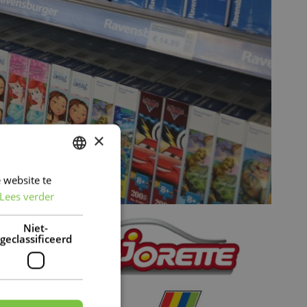
×
 website te
DUTCH
Lees verder
FRENCH
DUTCH
Niet-
geclassificeerd