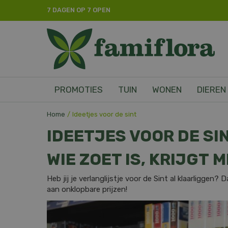
Ga
7 DAGEN OP 7 OPEN
naar
content
PROMOTIES
TUIN
WONEN
DIEREN
Home
Ideetjes voor de sint
IDEETJES VOOR DE SI
WIE ZOET IS, KRIJGT 
Heb jij je verlanglijstje voor de Sint al klaarliggen
aan onklopbare prijzen!