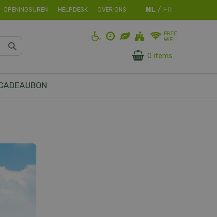
OPENINGSUREN
HELPDESK
OVER ONS
FREE
WIFI
0 items
CADEAUBON