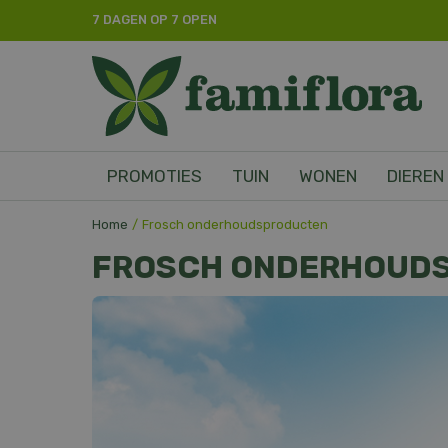
Ga
7 DAGEN OP 7 OPEN
naar
content
PROMOTIES
TUIN
WONEN
DIEREN
Home
Frosch onderhoudsproducten
FROSCH ONDERHOUD