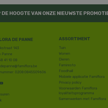
OP DE HOOGTE VAN ONZE NIEUWSTE PROMOTI
LORA DE PANNE
Tuin
kstraat 143
Wonen
e Panne
Dieren
58 41 10 08
Famiresto
.depanne@famiflora.be
Foodhall
-nummer: 0208:0845509606
Mobiele applicatie Famiflora
Privacy policy
Voorwaarden Famiflora
loyaliteitsprogramma
suren
Samenwerken met Famiflora
k