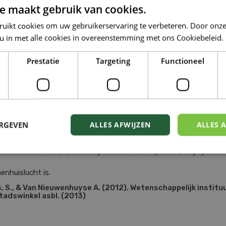
e maakt gebruik van cookies.
ruikt cookies om uw gebruikerservaring te verbeteren. Door onze
 u in met alle cookies in overeenstemming met ons Cookiebeleid.
et alternatieve onderhoudsproducten voor heel het huis, milieuvr
Prestatie
Targeting
Functioneel
htkwaliteit binnenshuis.
lucht inademen.
 vuiler is dan de buitenlucht.
lers bestaan, waarvan er verschillende kankerverwekkend zijn.
ERGEVEN
ALLES AFWIJZEN
ALLES 
e interieurs gemiddeld 4 kankerverwekkende vervuilers bevatten.
en en vluchtige organische samenstellingen bevatten die de bi
 testen door een onafhankelijk label om de impact van zijn produ
enhuislucht is.
rens, S., & Van Nieuwenhuyse A. (2012). Wetenschappelijk insti
stadswinkel asbl. (2013)