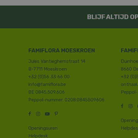
BLIJF ALTIJD 
FAMIFLORA MOESKROEN
FAMIF
Jules Vantieghemstraat 14
Duinhoe
B-7711 Moeskroen
8660 D
+32 (0)56 33 66 00
+32 (0)
info@famiflora.be
onthaal
BE 0845.509.606
Peppol
Peppol-nummer: 0208:0845509606
Opening
Openingsuren
Helpdes
Helpdesk