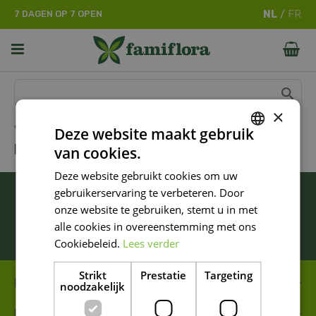
G
7 DAGEN OP 7 OPEN
a
n
a
a
r
c
o
×
n
Home
Deze website maakt gebruik
t
M COLLECTIONS
van cookies.
e
DUTCH
n
Deze website gebruikt cookies om uw
FRENCH
t
BLIJF ALTIJD OP DE HOOGTE VAN ONZE
gebruikerservaring te verbeteren. Door
DUTCH
NIEUWSTE PROMOTIES!
onze website te gebruiken, stemt u in met
alle cookies in overeenstemming met ons
Inschrijven
Cookiebeleid.
Lees verder
Strikt
Prestatie
Targeting
FAMIFLORA MOESKROEN
noodzakelijk
FAMIFLORA DE PANNE