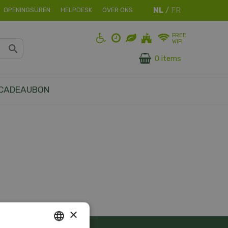
OPENINGSUREN
HELPDESK
OVER ONS
FREE
WIFI
0 items
CADEAUBON
×