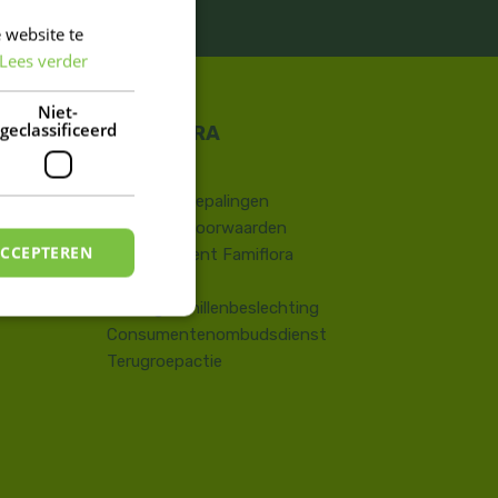
ES!
Inschrijven
 website te
DUTCH
Lees verder
FRENCH
DUTCH
Niet-
geclassificeerd
Contact
​Wettelijke bepalingen
Algemene voorwaarden
ACCEPTEREN
Huisreglement Famiflora
Vragen
Onlinegeschillenbeslechting
Consumentenombudsdienst
Terugroepactie