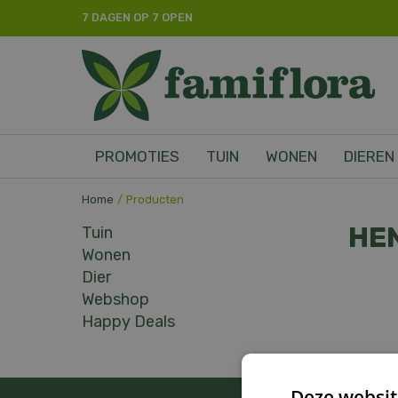
Ga
7 DAGEN OP 7 OPEN
naar
content
PROMOTIES
TUIN
WONEN
DIEREN
Home
Producten
HE
Tuin
Wonen
Dier
Webshop
Happy Deals
Deze websit