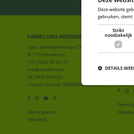
BLIJF ALTIJD 
Deze website geb
gebruiken, stemt
Strikt
noodzakelijk
FAMIFLORA MOESKROEN
FAMIF
Jules Vantieghemstraat 14
Duinhoe
B-7711 Moeskroen
8660 D
+32 (0)56 33 66 00
+32 (0)
DETAILS WE
info@famiflora.be
onthaal
BE 0845.509.606
Peppol
Peppol-nummer: 0208:0845509606
Opening
Openingsuren
Helpdes
Helpdesk