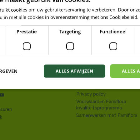
OP DE HOOGTE VAN ONZE NIEUWSTE PROMOTI
ruikt cookies om uw gebruikerservaring te verbeteren. Door onze
 u in met alle cookies in overeenstemming met ons Cookiebeleid.
Prestatie
Targeting
Functioneel
LORA DE PANNE
Tuin
kstraat 143
Wonen
e Panne
Dieren
58 41 10 08
ERGEVEN
ALLES AFWIJZEN
ALLES 
Famiresto
.depanne@famiflora.be
Foodhall
-nummer: 0208:0845509606
Mobiele applicatie Famiflora
Privacy policy
Voorwaarden Famiflora
loyaliteitsprogramma
suren
Samenwerken met Famiflora
k