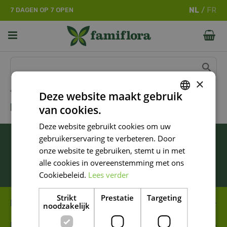
G
7 DAGEN OP 7 OPEN
a
n
a
a
r
c
o
×
n
Home
Deze website maakt gebruik
t
FOAM CLAY
van cookies.
e
DUTCH
n
Deze website gebruikt cookies om uw
FRENCH
t
BLIJF ALTIJD OP DE HOOGTE VAN ONZE
gebruikerservaring te verbeteren. Door
DUTCH
NIEUWSTE PROMOTIES!
onze website te gebruiken, stemt u in met
alle cookies in overeenstemming met ons
Inschrijven
Cookiebeleid.
Lees verder
Strikt
Prestatie
Targeting
FAMIFLORA MOESKROEN
noodzakelijk
FAMIFLORA DE PANNE