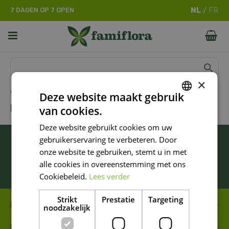
G
7 DAGEN OP 7 OPEN
a
n
a
a
r
c
o
×
n
Home
Deze website maakt gebruik
t
FLEUROP
van cookies.
e
DUTCH
n
Deze website gebruikt cookies om uw
FRENCH
t
BLIJF ALTIJD OP DE HOOGTE VAN ONZE
gebruikerservaring te verbeteren. Door
DUTCH
NIEUWSTE PROMOTIES!
onze website te gebruiken, stemt u in met
alle cookies in overeenstemming met ons
Inschrijven
Cookiebeleid.
Lees verder
Strikt
Prestatie
Targeting
FAMIFLORA MOESKROEN
noodzakelijk
FAMIFLORA DE PANNE