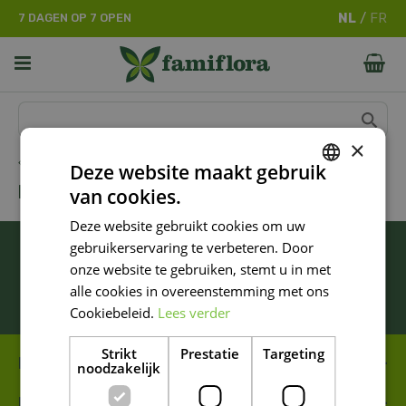
G
7 DAGEN OP 7 OPEN
a
n
a
a
r
c
o
×
n
Home
Deze website maakt gebruik
t
FIRE-UP
van cookies.
e
DUTCH
n
Deze website gebruikt cookies om uw
FRENCH
t
BLIJF ALTIJD OP DE HOOGTE VAN ONZE
gebruikerservaring te verbeteren. Door
DUTCH
NIEUWSTE PROMOTIES!
onze website te gebruiken, stemt u in met
alle cookies in overeenstemming met ons
Inschrijven
Cookiebeleid.
Lees verder
Strikt
Prestatie
Targeting
FAMIFLORA MOESKROEN
noodzakelijk
FAMIFLORA DE PANNE