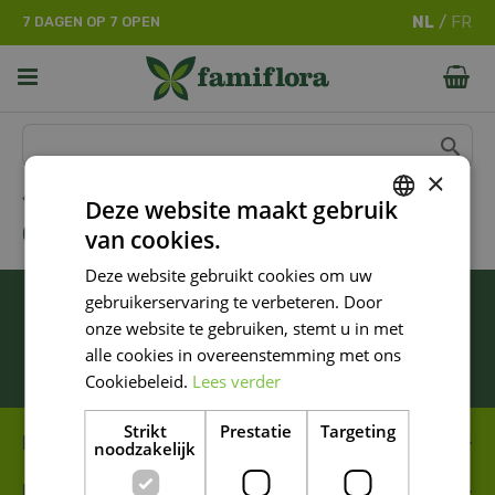
G
7 DAGEN OP 7 OPEN
a
n
a
a
r
c
o
×
n
Home
Deze website maakt gebruik
t
CAPI EUROPE
van cookies.
e
DUTCH
n
Deze website gebruikt cookies om uw
FRENCH
t
BLIJF ALTIJD OP DE HOOGTE VAN ONZE
gebruikerservaring te verbeteren. Door
DUTCH
NIEUWSTE PROMOTIES!
onze website te gebruiken, stemt u in met
alle cookies in overeenstemming met ons
Inschrijven
Cookiebeleid.
Lees verder
Strikt
Prestatie
Targeting
FAMIFLORA MOESKROEN
noodzakelijk
FAMIFLORA DE PANNE