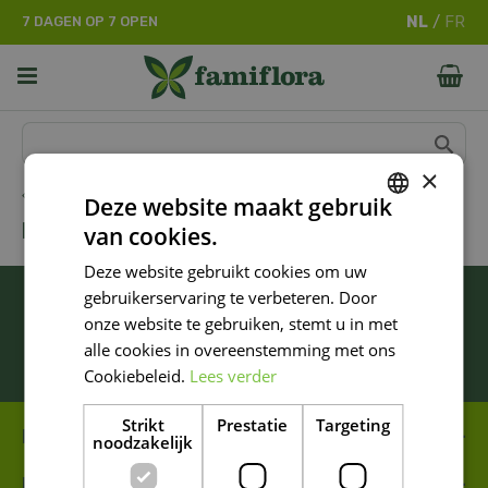
G
7 DAGEN OP 7 OPEN
a
n
a
a
r
c
o
×
n
Home
Deze website maakt gebruik
t
BORETTI
van cookies.
e
DUTCH
n
Deze website gebruikt cookies om uw
FRENCH
t
BLIJF ALTIJD OP DE HOOGTE VAN ONZE
gebruikerservaring te verbeteren. Door
DUTCH
NIEUWSTE PROMOTIES!
onze website te gebruiken, stemt u in met
alle cookies in overeenstemming met ons
Inschrijven
Cookiebeleid.
Lees verder
Strikt
Prestatie
Targeting
FAMIFLORA MOESKROEN
noodzakelijk
FAMIFLORA DE PANNE