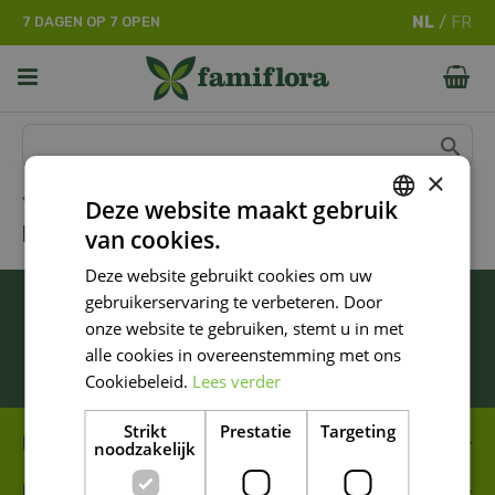
G
7 DAGEN OP 7 OPEN
a
n
a
a
r
c
o
×
n
Home
Deze website maakt gebruik
t
BARBECOOK
van cookies.
e
DUTCH
n
Deze website gebruikt cookies om uw
FRENCH
t
BLIJF ALTIJD OP DE HOOGTE VAN ONZE
gebruikerservaring te verbeteren. Door
DUTCH
NIEUWSTE PROMOTIES!
onze website te gebruiken, stemt u in met
alle cookies in overeenstemming met ons
Inschrijven
Cookiebeleid.
Lees verder
Strikt
Prestatie
Targeting
FAMIFLORA MOESKROEN
noodzakelijk
FAMIFLORA DE PANNE