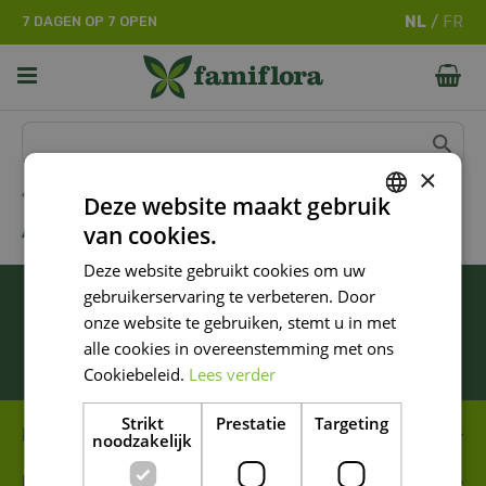
G
7 DAGEN OP 7 OPEN
a
n
a
a
r
c
o
×
n
Home
Deze website maakt gebruik
t
ANNA'S COLLECTION
van cookies.
e
DUTCH
n
Deze website gebruikt cookies om uw
FRENCH
t
BLIJF ALTIJD OP DE HOOGTE VAN ONZE
gebruikerservaring te verbeteren. Door
DUTCH
NIEUWSTE PROMOTIES!
onze website te gebruiken, stemt u in met
alle cookies in overeenstemming met ons
Inschrijven
Cookiebeleid.
Lees verder
Strikt
Prestatie
Targeting
FAMIFLORA MOESKROEN
noodzakelijk
FAMIFLORA DE PANNE