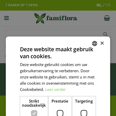
G
7 DAGEN OP 7 OPEN
a
n
a
a
r
c
o
×
n
Home
Deze website maakt gebruik
t
ACD
van cookies.
e
DUTCH
n
Deze website gebruikt cookies om uw
FRENCH
t
BLIJF ALTIJD OP DE HOOGTE VAN ONZE
gebruikerservaring te verbeteren. Door
DUTCH
NIEUWSTE PROMOTIES!
onze website te gebruiken, stemt u in met
alle cookies in overeenstemming met ons
Inschrijven
Cookiebeleid.
Lees verder
Strikt
Prestatie
Targeting
FAMIFLORA MOESKROEN
noodzakelijk
FAMIFLORA DE PANNE