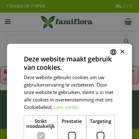
G
7 DAGEN OP 7 OPEN
a
n
a
a
r
c
o
×
n
Deze website maakt gebruik
t
van cookies.
e
DUTCH
x
Fout!
De opgevraagde productpagina is tijdelijk
n
Deze website gebruikt cookies om uw
uitgeschakeld. Ga terug naar het
overzicht
.
FRENCH
t
gebruikerservaring te verbeteren. Door
DUTCH
onze website te gebruiken, stemt u in met
BLIJF ALTIJD OP DE HOOGTE VAN ONZE
alle cookies in overeenstemming met ons
NIEUWSTE PROMOTIES!
Cookiebeleid.
Lees verder
Inschrijven
Strikt
Prestatie
Targeting
noodzakelijk