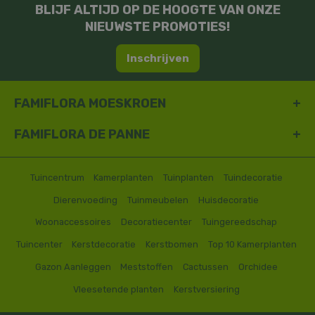
BLIJF ALTIJD OP DE HOOGTE VAN ONZE
NIEUWSTE PROMOTIES!
Inschrijven
FAMIFLORA MOESKROEN
FAMIFLORA DE PANNE
Tuincentrum
Kamerplanten
Tuinplanten
Tuindecoratie
Dierenvoeding
Tuinmeubelen
Huisdecoratie
Woonaccessoires
Decoratiecenter
Tuingereedschap
Tuincenter
Kerstdecoratie
Kerstbomen
Top 10 Kamerplanten
Gazon Aanleggen
Meststoffen
Cactussen
Orchidee
Vleesetende planten
Kerstversiering