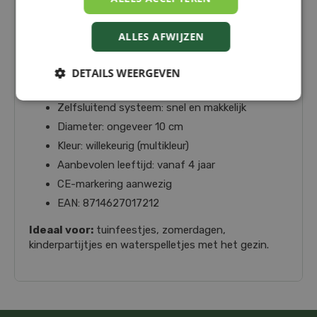
water, gooien, en meteen weer opnieuw gebruiken.
Geen knopen leggen en geen ballonnen die kapot
gaan!
ALLES AFWIJZEN
Kenmerken:
DETAILS WEERGEVEN
Herbruikbaar: honderden keren te gebruiken
Zelfsluitend systeem: snel en makkelijk
Diameter: ongeveer 10 cm
Kleur: willekeurig (multikleur)
Aanbevolen leeftijd: vanaf 4 jaar
CE-markering aanwezig
EAN: 8714627017212
Ideaal voor:
tuinfeestjes, zomerdagen,
kinderpartijtjes en waterspelletjes met het gezin.