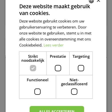
×
Deze website maakt gebruik
Verkrijgbaar in onze winkels in Moeskroen en De
Panne
van cookies.
DUTCH
7 dagen op 7 open!
Deze website gebruikt cookies om uw
FRENCH
gebruikerservaring te verbeteren. Door
DUTCH
onze website te gebruiken, stemt u in met
alle cookies in overeenstemming met ons
Omschrijving
Cookiebeleid.
Lees verder
Specificaties
Strikt
Prestatie
Targeting
noodzakelijk
Splash Waterballon XL – Herbruikbaar en
Zelfsluitend
Functioneel
Niet-
Op zoek naar urenlang waterplezier zonder afval?
geclassificeerd
Deze XL waterballon is de perfecte keuze voor
warme dagen in de tuin!
De ballon is gemaakt van zacht siliconen materiaal
en sluit vanzelf na gebruik. Dat betekent: vullen met
ALLES ACCEPTEREN