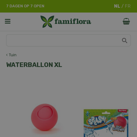
G
7 DAGEN OP 7 OPEN
a
n
a
a
r
c
o
n
Tuin
t
WATERBALLON XL
e
n
t