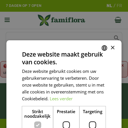
G
7 DAGEN OP 7 OPEN
a
n
a
a
r
c
o
×
n
Deze website maakt gebruik
t
van cookies.
e
DUTCH
x
Fout!
De opgevraagde productpagina is tijdelijk
n
Deze website gebruikt cookies om uw
uitgeschakeld. Ga terug naar het
overzicht
.
FRENCH
t
gebruikerservaring te verbeteren. Door
DUTCH
onze website te gebruiken, stemt u in met
BLIJF ALTIJD OP DE HOOGTE VAN ONZE
alle cookies in overeenstemming met ons
NIEUWSTE PROMOTIES!
Cookiebeleid.
Lees verder
Inschrijven
Strikt
Prestatie
Targeting
noodzakelijk