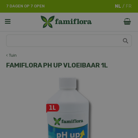
G
7 DAGEN OP 7 OPEN
a
n
a
a
r
c
o
n
Tuin
t
FAMIFLORA PH UP VLOEIBAAR 1L
e
n
t