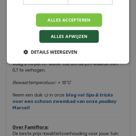
De sterktes van pH Up:
✅ Verhoogt direct de pH-waarde
ALLES ACCEPTEREN
✅ Zorgt voor een optimale chloorwerking
✅ Compatibel met alle filters & chloorproducten
ALLES AFWIJZEN
✅ Gebruiksklaar, vloeibaar product
✅ Geschikt voor zwembad én spa
DETAILS WEERGEVEN
Dosis:
Voeg 2 ml per m³ water toe om de pH-waarde met
0,1 te verhogen.
Bewaartemperatuur: + 15°C
Neem een duik 🤿 in onze
blog vol
tips & tricks
voor een schoon zwembad van onze
poolboy
Marcel!
Over Famiflora:
De beste prijs-kwaliteitsverhouding voor jouw tuin