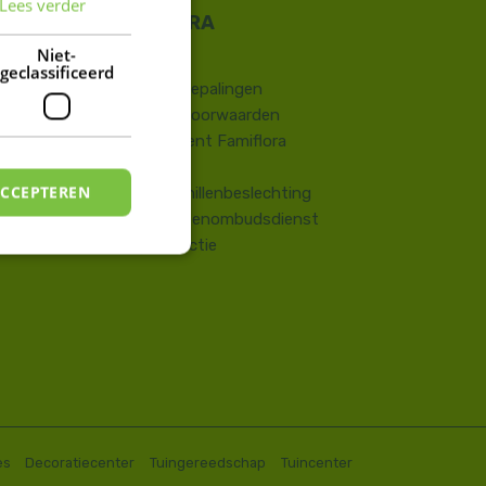
Lees verder
FRENCH
DUTCH
Niet-
Contact
geclassificeerd
​Wettelijke bepalingen
Algemene voorwaarden
Huisreglement Famiflora
Vragen
ACCEPTEREN
Onlinegeschillenbeslechting
Consumentenombudsdienst
Terugroepactie
es
Decoratiecenter
Tuingereedschap
Tuincenter