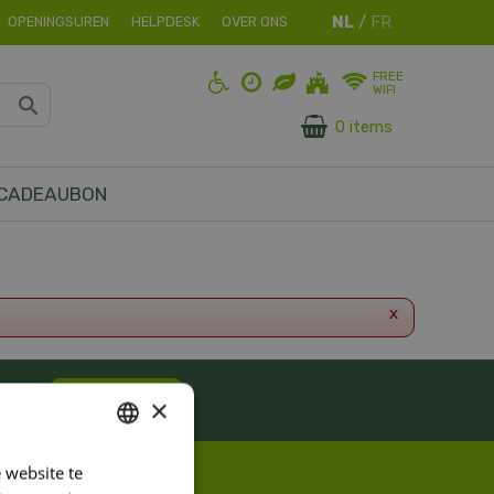
OPENINGSUREN
HELPDESK
OVER ONS
FREE
WIFI
0 items
CADEAUBON
x
ES!
Inschrijven
×
 website te
DUTCH