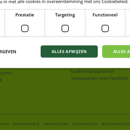
 u in met alle cookies in overeenstemming met ons Cookiebeleid.
LORA DE PANNE
Prestatie
Targeting
Functioneel
Tuin
kstraat 143
Wonen
e Panne
Dieren
58 41 10 08
Famiresto
.depanne@famiflora.be
Foodhall
-nummer: 0208:0845509606
ERGEVEN
ALLES AFWIJZEN
ALLES 
Mobiele applicatie Famiflora
Privacy policy
Voorwaarden Famiflora
loyaliteitsprogramma
suren
Samenwerken met Famiflora
k
ratie
Dierenvoeding
Tuinmeubelen
Huisdecoratie
Woonaccessoir