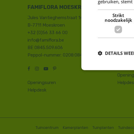
gebruiken, stemt
FAMIFLORA MOESKROEN
FAMIF
Strikt
Jules Vantieghemstraat 14
Duinhoe
noodzakelijk
B-7711 Moeskroen
8660 D
+32 (0)56 33 66 00
+32 (0)
info@famiflora.be
onthaal
BE 0845.509.606
Peppol
DETAILS WE
Peppol-nummer: 0208:0845509606
Opening
Openingsuren
Helpdes
Helpdesk
Tuincentrum
Kamerplanten
Tuinplanten
Tuindeco