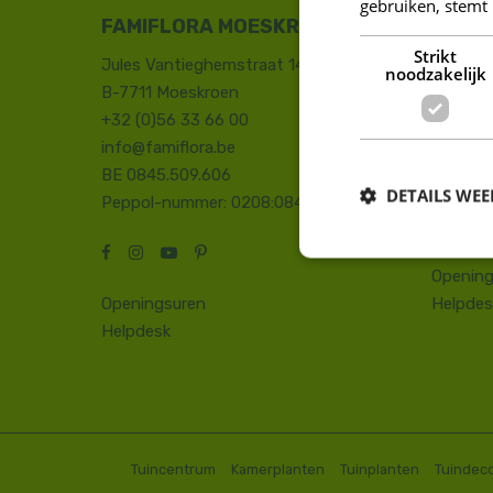
gebruiken, stemt
FAMIFLORA MOESKROEN
FAMIF
Strikt
Jules Vantieghemstraat 14
Duinhoe
noodzakelijk
B-7711 Moeskroen
8660 D
+32 (0)56 33 66 00
+32 (0)
info@famiflora.be
onthaal
BE 0845.509.606
Peppol
DETAILS WE
Peppol-nummer: 0208:0845509606
Opening
Openingsuren
Helpdes
Helpdesk
Tuincentrum
Kamerplanten
Tuinplanten
Tuindeco