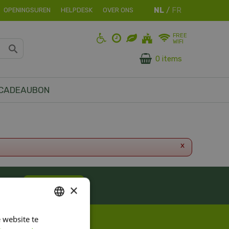
OPENINGSUREN
HELPDESK
OVER ONS
FREE
WIFI
0 items
CADEAUBON
x
ES!
Inschrijven
×
 website te
DUTCH