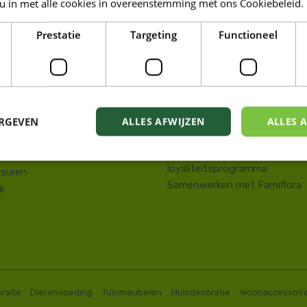
 u in met alle cookies in overeenstemming met ons Cookiebeleid.
LORA DE PANNE
Prestatie
Targeting
Functioneel
Tuin
kstraat 143
Wonen
e Panne
Dieren
58 41 10 08
Famiresto
.depanne@famiflora.be
Foodhall
-nummer: 0208:0845509606
ERGEVEN
ALLES AFWIJZEN
ALLES 
Mobiele applicatie Famiflora
Privacy policy
Voorwaarden Famiflora
loyaliteitsprogramma
suren
Samenwerken met Famiflora
k
ratie
Dierenvoeding
Tuinmeubelen
Huisdecoratie
Woonaccessoir