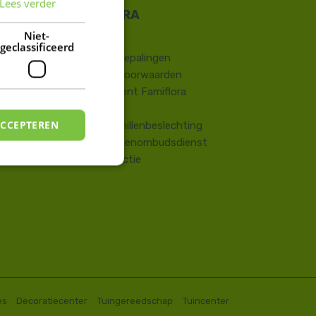
Lees verder
FRENCH
DUTCH
Niet-
Contact
geclassificeerd
​Wettelijke bepalingen
Algemene voorwaarden
Huisreglement Famiflora
Vragen
ACCEPTEREN
Onlinegeschillenbeslechting
Consumentenombudsdienst
Terugroepactie
es
Decoratiecenter
Tuingereedschap
Tuincenter