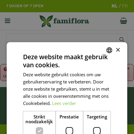
G
7 DAGEN OP 7 OPEN
a
n
a
a
r
c
o
×
n
Deze website maakt gebruik
t
van cookies.
e
DUTCH
x
Fout!
De opgevraagde productpagina is tijdelijk
n
Deze website gebruikt cookies om uw
uitgeschakeld. Ga terug naar het
overzicht
.
FRENCH
t
gebruikerservaring te verbeteren. Door
DUTCH
onze website te gebruiken, stemt u in met
BLIJF ALTIJD OP DE HOOGTE VAN ONZE
alle cookies in overeenstemming met ons
NIEUWSTE PROMOTIES!
Cookiebeleid.
Lees verder
Inschrijven
Strikt
Prestatie
Targeting
noodzakelijk