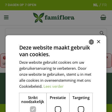
G
7 DAGEN OP 7 OPEN
a
n
a
a
r
c
o
×
n
Deze website maakt gebruik
t
van cookies.
e
DUTCH
x
Fout!
De opgevraagde productpagina is tijdelijk
n
Deze website gebruikt cookies om uw
uitgeschakeld. Ga terug naar het
overzicht
.
FRENCH
t
gebruikerservaring te verbeteren. Door
DUTCH
onze website te gebruiken, stemt u in met
BLIJF ALTIJD OP DE HOOGTE VAN ONZE
alle cookies in overeenstemming met ons
NIEUWSTE PROMOTIES!
Cookiebeleid.
Lees verder
Inschrijven
Strikt
Prestatie
Targeting
noodzakelijk