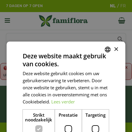
G
7 DAGEN OP 7 OPEN
a
n
a
a
r
c
o
×
n
Deze website maakt gebruik
t
van cookies.
e
DUTCH
x
Fout!
De opgevraagde productpagina is tijdelijk
n
Deze website gebruikt cookies om uw
uitgeschakeld. Ga terug naar het
overzicht
.
FRENCH
t
gebruikerservaring te verbeteren. Door
DUTCH
onze website te gebruiken, stemt u in met
BLIJF ALTIJD OP DE HOOGTE VAN ONZE
alle cookies in overeenstemming met ons
NIEUWSTE PROMOTIES!
Cookiebeleid.
Lees verder
Inschrijven
Strikt
Prestatie
Targeting
noodzakelijk