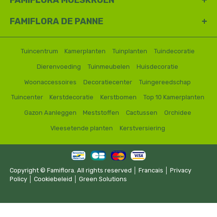
FAMIFLORA MOESKROEN
FAMIFLORA DE PANNE
Tuincentrum
Kamerplanten
Tuinplanten
Tuindecoratie
Dierenvoeding
Tuinmeubelen
Huisdecoratie
Woonaccessoires
Decoratiecenter
Tuingereedschap
Tuincenter
Kerstdecoratie
Kerstbomen
Top 10 Kamerplanten
Gazon Aanleggen
Meststoffen
Cactussen
Orchidee
Vleesetende planten
Kerstversiering
Copyright © Famiflora. All rights reserved │
Francais
│
Privacy
Policy
│
Cookiebeleid
│
Green Solutions