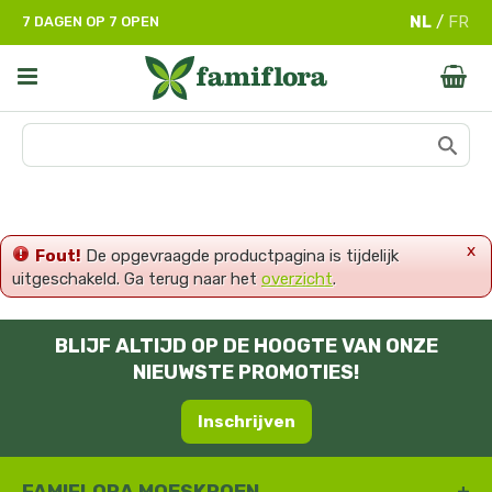
G
7 DAGEN OP 7 OPEN
a
n
a
a
r
c
o
n
t
e
x
Fout!
De opgevraagde productpagina is tijdelijk
n
uitgeschakeld. Ga terug naar het
overzicht
.
t
BLIJF ALTIJD OP DE HOOGTE VAN ONZE
NIEUWSTE PROMOTIES!
Inschrijven