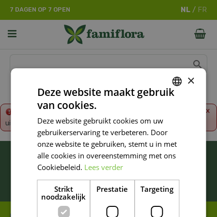
G
7 DAGEN OP 7 OPEN
a
n
a
a
r
c
o
×
n
Deze website maakt gebruik
t
van cookies.
e
DUTCH
x
Fout!
De opgevraagde productpagina is tijdelijk
n
Deze website gebruikt cookies om uw
uitgeschakeld. Ga terug naar het
overzicht
.
FRENCH
t
gebruikerservaring te verbeteren. Door
DUTCH
onze website te gebruiken, stemt u in met
BLIJF ALTIJD OP DE HOOGTE VAN ONZE
alle cookies in overeenstemming met ons
NIEUWSTE PROMOTIES!
Cookiebeleid.
Lees verder
Inschrijven
Strikt
Prestatie
Targeting
noodzakelijk