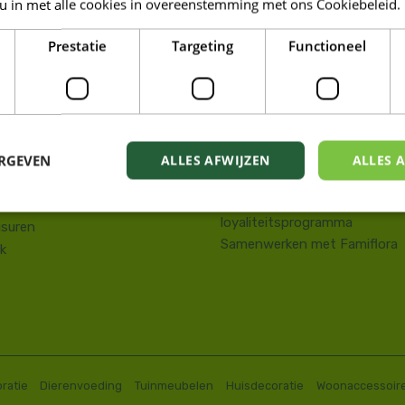
 u in met alle cookies in overeenstemming met ons Cookiebeleid.
LORA DE PANNE
Prestatie
Targeting
Functioneel
Tuin
kstraat 143
Wonen
e Panne
Dieren
58 41 10 08
Famiresto
.depanne@famiflora.be
Foodhall
-nummer: 0208:0845509606
ERGEVEN
ALLES AFWIJZEN
ALLES 
Mobiele applicatie Famiflora
Privacy policy
Voorwaarden Famiflora
loyaliteitsprogramma
suren
Samenwerken met Famiflora
k
ratie
Dierenvoeding
Tuinmeubelen
Huisdecoratie
Woonaccessoir