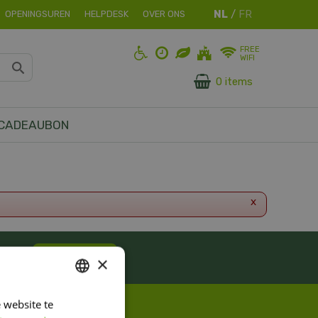
OPENINGSUREN
HELPDESK
OVER ONS
FREE
WIFI
0 items
CADEAUBON
x
ES!
Inschrijven
×
 website te
DUTCH