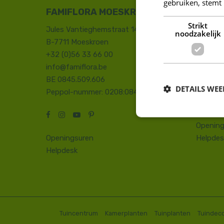
gebruiken, stemt
FAMIFLORA MOESKROEN
FAMIF
Strikt
Jules Vantieghemstraat 14
Duinhoe
noodzakelijk
B-7711 Moeskroen
8660 D
+32 (0)56 33 66 00
+32 (0)
info@famiflora.be
onthaal
BE 0845.509.606
Peppol
DETAILS WE
Peppol-nummer: 0208:0845509606
Opening
Openingsuren
Helpdes
Helpdesk
Tuincentrum
Kamerplanten
Tuinplanten
Tuindeco