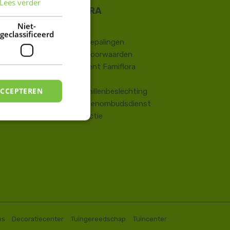
Lees verder
FRENCH
DUTCH
Niet-
Contact
geclassificeerd
​Wettelijke bepalingen
Algemene voorwaarden
Huisreglement Famiflora
Vragen
ACCEPTEREN
Onlinegeschillenbeslechting
Consumentenombudsdienst
Terugroepactie
es
Decoratiecenter
Tuingereedschap
Tuincenter