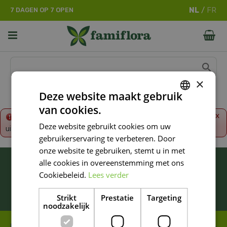
G
7 DAGEN OP 7 OPEN
a
n
a
a
r
c
o
×
n
Deze website maakt gebruik
t
van cookies.
e
DUTCH
x
Fout!
De opgevraagde productpagina is tijdelijk
n
Deze website gebruikt cookies om uw
uitgeschakeld. Ga terug naar het
overzicht
.
FRENCH
t
gebruikerservaring te verbeteren. Door
DUTCH
onze website te gebruiken, stemt u in met
BLIJF ALTIJD OP DE HOOGTE VAN ONZE
alle cookies in overeenstemming met ons
NIEUWSTE PROMOTIES!
Cookiebeleid.
Lees verder
Inschrijven
Strikt
Prestatie
Targeting
noodzakelijk