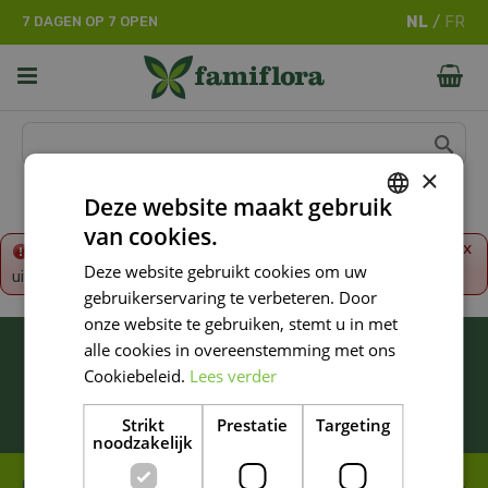
G
7 DAGEN OP 7 OPEN
a
n
a
a
r
c
o
×
n
Deze website maakt gebruik
t
van cookies.
e
DUTCH
x
Fout!
De opgevraagde productpagina is tijdelijk
n
Deze website gebruikt cookies om uw
uitgeschakeld. Ga terug naar het
overzicht
.
FRENCH
t
gebruikerservaring te verbeteren. Door
DUTCH
onze website te gebruiken, stemt u in met
BLIJF ALTIJD OP DE HOOGTE VAN ONZE
alle cookies in overeenstemming met ons
NIEUWSTE PROMOTIES!
Cookiebeleid.
Lees verder
Inschrijven
Strikt
Prestatie
Targeting
noodzakelijk