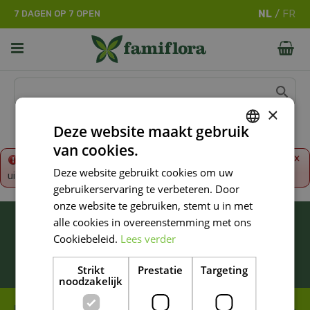
G
7 DAGEN OP 7 OPEN
a
n
a
a
r
c
o
×
n
Deze website maakt gebruik
t
van cookies.
e
DUTCH
x
Fout!
De opgevraagde productpagina is tijdelijk
n
Deze website gebruikt cookies om uw
uitgeschakeld. Ga terug naar het
overzicht
.
FRENCH
t
gebruikerservaring te verbeteren. Door
DUTCH
onze website te gebruiken, stemt u in met
BLIJF ALTIJD OP DE HOOGTE VAN ONZE
alle cookies in overeenstemming met ons
NIEUWSTE PROMOTIES!
Cookiebeleid.
Lees verder
Inschrijven
Strikt
Prestatie
Targeting
noodzakelijk