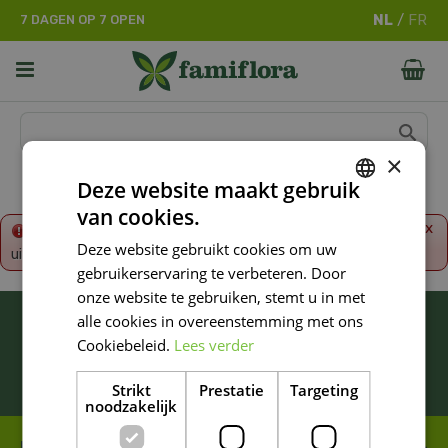
G
7 DAGEN OP 7 OPEN
a
n
a
a
r
c
o
×
n
Deze website maakt gebruik
t
van cookies.
e
DUTCH
x
Fout!
De opgevraagde productpagina is tijdelijk
n
Deze website gebruikt cookies om uw
uitgeschakeld. Ga terug naar het
overzicht
.
FRENCH
t
gebruikerservaring te verbeteren. Door
DUTCH
onze website te gebruiken, stemt u in met
BLIJF ALTIJD OP DE HOOGTE VAN ONZE
alle cookies in overeenstemming met ons
NIEUWSTE PROMOTIES!
Cookiebeleid.
Lees verder
Inschrijven
Strikt
Prestatie
Targeting
noodzakelijk