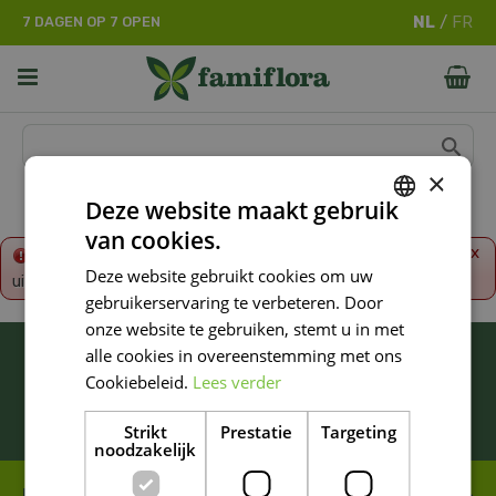
G
7 DAGEN OP 7 OPEN
a
n
a
a
r
c
o
×
n
Deze website maakt gebruik
t
van cookies.
e
DUTCH
x
Fout!
De opgevraagde productpagina is tijdelijk
n
Deze website gebruikt cookies om uw
uitgeschakeld. Ga terug naar het
overzicht
.
FRENCH
t
gebruikerservaring te verbeteren. Door
DUTCH
onze website te gebruiken, stemt u in met
BLIJF ALTIJD OP DE HOOGTE VAN ONZE
alle cookies in overeenstemming met ons
NIEUWSTE PROMOTIES!
Cookiebeleid.
Lees verder
Inschrijven
Strikt
Prestatie
Targeting
noodzakelijk