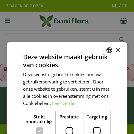
G
7 DAGEN OP 7 OPEN
a
n
a
a
r
c
o
×
n
Deze website maakt gebruik
t
van cookies.
e
DUTCH
x
Fout!
De opgevraagde productpagina is tijdelijk
n
Deze website gebruikt cookies om uw
uitgeschakeld. Ga terug naar het
overzicht
.
FRENCH
t
gebruikerservaring te verbeteren. Door
DUTCH
onze website te gebruiken, stemt u in met
BLIJF ALTIJD OP DE HOOGTE VAN ONZE
alle cookies in overeenstemming met ons
NIEUWSTE PROMOTIES!
Cookiebeleid.
Lees verder
Inschrijven
Strikt
Prestatie
Targeting
noodzakelijk