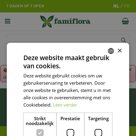
G
7 DAGEN OP 7 OPEN
a
n
a
a
r
c
o
×
n
Deze website maakt gebruik
t
van cookies.
e
DUTCH
x
Fout!
De opgevraagde productpagina is tijdelijk
n
Deze website gebruikt cookies om uw
uitgeschakeld. Ga terug naar het
overzicht
.
FRENCH
t
gebruikerservaring te verbeteren. Door
DUTCH
onze website te gebruiken, stemt u in met
BLIJF ALTIJD OP DE HOOGTE VAN ONZE
alle cookies in overeenstemming met ons
NIEUWSTE PROMOTIES!
Cookiebeleid.
Lees verder
Inschrijven
Strikt
Prestatie
Targeting
noodzakelijk