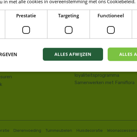
 u in met alle cookies in overeenstemming met ons Cookiebeleid.
LORA DE PANNE
Prestatie
Targeting
Functioneel
Tuin
kstraat 143
Wonen
e Panne
Dieren
58 41 10 08
Famiresto
.depanne@famiflora.be
Foodhall
-nummer: 0208:0845509606
ERGEVEN
ALLES AFWIJZEN
ALLES 
Mobiele applicatie Famiflora
Privacy policy
Voorwaarden Famiflora
loyaliteitsprogramma
suren
Samenwerken met Famiflora
k
ratie
Dierenvoeding
Tuinmeubelen
Huisdecoratie
Woonaccessoir