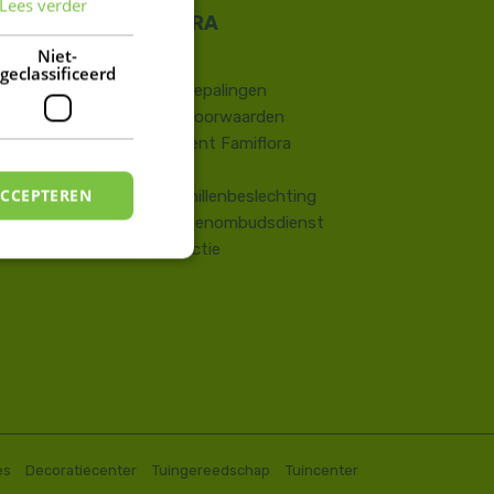
Lees verder
FRENCH
DUTCH
Niet-
Contact
geclassificeerd
​Wettelijke bepalingen
Algemene voorwaarden
Huisreglement Famiflora
Vragen
ACCEPTEREN
Onlinegeschillenbeslechting
Consumentenombudsdienst
Terugroepactie
es
Decoratiecenter
Tuingereedschap
Tuincenter