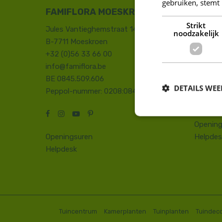
gebruiken, stemt
FAMIFLORA MOESKROEN
FAMIF
Strikt
Jules Vantieghemstraat 14
Duinhoe
noodzakelijk
B-7711 Moeskroen
8660 D
+32 (0)56 33 66 00
+32 (0)
info@famiflora.be
onthaal
BE 0845.509.606
Peppol
DETAILS WE
Peppol-nummer: 0208:0845509606
Opening
Openingsuren
Helpdes
Helpdesk
Tuincentrum
Kamerplanten
Tuinplanten
Tuindeco