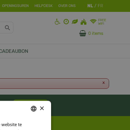
OPENINGSUREN
HELPDESK
OVER ONS
FREE
WIFI
0 items
CADEAUBON
x
ES!
Inschrijven
×
 website te
DUTCH