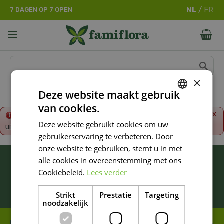
G
7 DAGEN OP 7 OPEN
a
n
a
a
r
c
o
×
n
Deze website maakt gebruik
t
van cookies.
e
DUTCH
x
Fout!
De opgevraagde productpagina is tijdelijk
n
Deze website gebruikt cookies om uw
uitgeschakeld. Ga terug naar het
overzicht
.
FRENCH
t
gebruikerservaring te verbeteren. Door
DUTCH
onze website te gebruiken, stemt u in met
BLIJF ALTIJD OP DE HOOGTE VAN ONZE
alle cookies in overeenstemming met ons
NIEUWSTE PROMOTIES!
Cookiebeleid.
Lees verder
Inschrijven
Strikt
Prestatie
Targeting
noodzakelijk