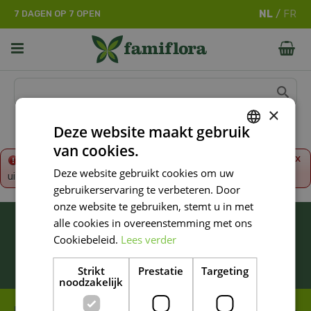
G
7 DAGEN OP 7 OPEN
a
n
a
a
r
c
o
×
n
Deze website maakt gebruik
t
van cookies.
e
DUTCH
x
Fout!
De opgevraagde productpagina is tijdelijk
n
Deze website gebruikt cookies om uw
uitgeschakeld. Ga terug naar het
overzicht
.
FRENCH
t
gebruikerservaring te verbeteren. Door
DUTCH
onze website te gebruiken, stemt u in met
BLIJF ALTIJD OP DE HOOGTE VAN ONZE
alle cookies in overeenstemming met ons
NIEUWSTE PROMOTIES!
Cookiebeleid.
Lees verder
Inschrijven
Strikt
Prestatie
Targeting
noodzakelijk