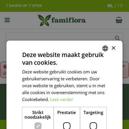
G
7 DAGEN OP 7 OPEN
a
n
a
a
r
c
o
×
n
Deze website maakt gebruik
t
van cookies.
e
DUTCH
x
Fout!
De opgevraagde productpagina is tijdelijk
n
Deze website gebruikt cookies om uw
uitgeschakeld. Ga terug naar het
overzicht
.
FRENCH
t
gebruikerservaring te verbeteren. Door
DUTCH
onze website te gebruiken, stemt u in met
BLIJF ALTIJD OP DE HOOGTE VAN ONZE
alle cookies in overeenstemming met ons
NIEUWSTE PROMOTIES!
Cookiebeleid.
Lees verder
Inschrijven
Strikt
Prestatie
Targeting
noodzakelijk