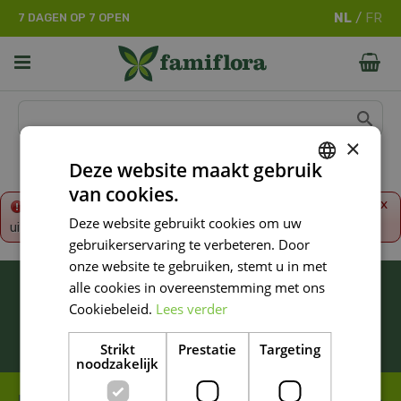
G
7 DAGEN OP 7 OPEN
a
n
a
a
r
c
o
×
n
Deze website maakt gebruik
t
van cookies.
e
DUTCH
x
Fout!
De opgevraagde productpagina is tijdelijk
n
Deze website gebruikt cookies om uw
uitgeschakeld. Ga terug naar het
overzicht
.
FRENCH
t
gebruikerservaring te verbeteren. Door
DUTCH
onze website te gebruiken, stemt u in met
BLIJF ALTIJD OP DE HOOGTE VAN ONZE
alle cookies in overeenstemming met ons
NIEUWSTE PROMOTIES!
Cookiebeleid.
Lees verder
Inschrijven
Strikt
Prestatie
Targeting
noodzakelijk